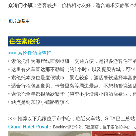
众冷门小镇：
游客较少、价格相对友好，适合追求安静和本
住在索伦托
>>> 索伦托酒店查询
‣ 索伦托作为海岸线西侧枢纽，交通方便，是很多游客住宿
‣ 这里有火车直达那不勒斯（约1小时）以及庞贝古城，可
‣ 索伦托本身也是度假城市，景点较多，酒店餐饮选择丰富
‣ 适合行程包含庞贝、卡普里岛等周边景点、不想频繁换酒
‣ 索伦托全年都很活跃繁华（淡季不少沿海小镇酒店歇业，
‣ 缺点是到东段小镇路程较长
>>> 推荐以下几家位于市中心，临近火车站、SITA巴士
Grand Hotel Royal
：
Booking评分9.2，5星酒店，位于索伦托