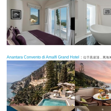
Anantara Convento di Amalfi Grand Hotel
：
位于悬崖顶，离海滩1