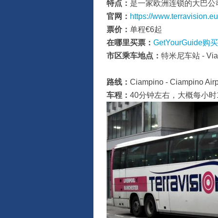
特点：
是一家欧洲连锁的大巴公
官网：
https://www.terravision.eu
票价：
单程€6起
在哪里买票：
GetYourGuide购买
市区乘车地点：
特米尼车站 - Via Gi
路线：
Ciampino - Ciampino Air
车程：
40分钟左右，大概每小时