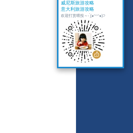
威尼斯旅游攻略
意大利旅游攻略
欢迎打赏喂投～- ̗̀(๑ᵔ⌔ᵔ๑)੭