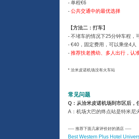
- 单程€6
-
公共交通中的最优选择
【方法二：打车】
- 不堵车的情况下25分钟车程，
- €40，固定费用，可以乘坐4人
-
推荐扶老携幼、多人出行，认
* 洽米皮诺机场没有火车站
常见问题
Q：从洽米皮诺机场到市区后，
A：机场大巴的终点站是特米尼
----- 推荐下面几家评价好的酒店 -----
Best Western Plus Hotel Univer