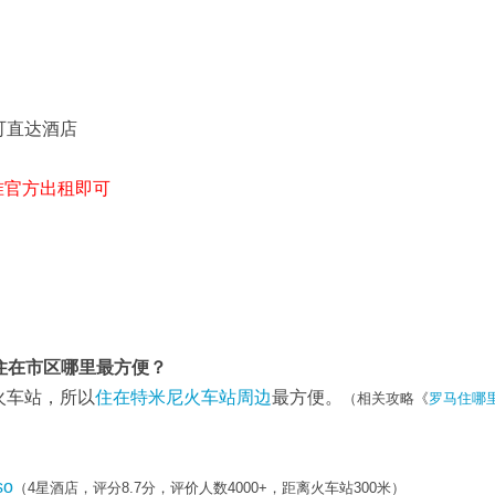
可直达酒店
准官方出租即可
住在市区哪里最方便？
火车站，所以
住在特米尼火车站周边
最方便。
（相关攻略《
罗马住哪
so
（4星酒店，评分8.7分，评价人数4000+，距离火车站300米）