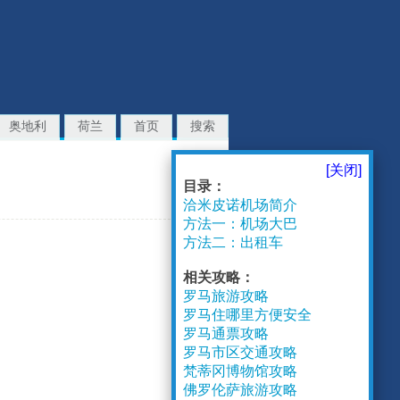
奥地利
荷兰
首页
搜索
[关闭]
目录：
洽米皮诺机场简介
方法一：机场大巴
方法二：出租车
相关攻略：
罗马旅游攻略
罗马住哪里方便安全
罗马通票攻略
罗马市区交通攻略
梵蒂冈博物馆攻略
佛罗伦萨旅游攻略