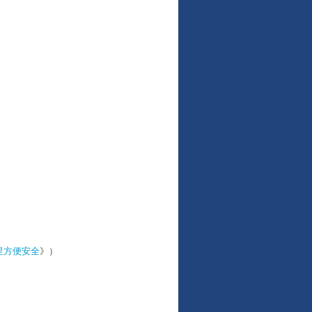
里方便安全
》）