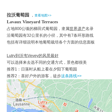
拉沃葡萄园
，
查看地图>>
Lavaux Vineyard Terraces
占地800公顷的梯田式葡萄园，隶属
世界遗产
名录
沿葡萄园有32公里长的小径，其中有7条环形路线
包括有详细说明本地葡萄栽培各个方面的信息面板
Lutry到沃韦Vevey的风景最好
可以选择来去选不同的交通方式，景色都很美
推荐1：日落时从船上看在夕阳下葡萄园
推荐2：喜好户外的游客，徒步
这条路线>>