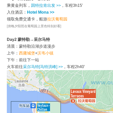
乘黄金列车，
因特拉肯出发 >>
，车程3h15’
入住酒店：
Hotel Mona >>
领取免费交通卡，船游
拉沃葡萄园
[傍晚夕阳照在葡萄园上景色特别好看]
Day2
蒙特勒→采尔马特
清晨：蒙特勒沿湖步道漫步
上午：
西庸城堡
+
沃韦小镇
下午：前往下一站
火车前往
采尔马特[马特洪峰] >>
，车程2h40’