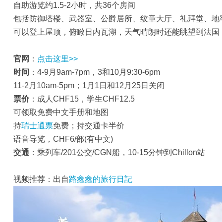
自助游览约1.5-2小时，共36个房间
包括防御塔楼、武器室、公爵居所、纹章大厅、礼拜堂、地
可以登上屋顶，俯瞰日内瓦湖，天气晴朗时还能眺望到法国
官网
：
点击这里>>
时间
：4-9月9am-7pm，3和10月9:30-6pm
11-2月10am-5pm；1月1日和12月25日关闭
票价
：成人CHF15，学生CHF12.5
可领取免费中文手册和地图
持
瑞士通票
免费；持交通卡半价
语音导览，CHF6/部(有中文)
交通
：乘列车/201公交/CGN船，10-15分钟到Chillon站
视频推荐：出自
路鑫鑫的旅行日記