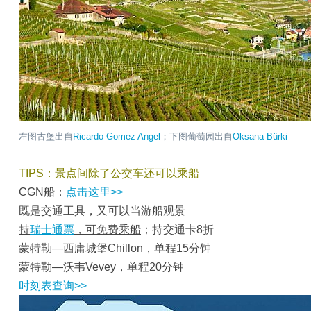
左图古堡出自
Ricardo Gomez Angel
；下图葡萄园出自
Oksana Bürki
TIPS：景点间除了公交车还可以乘船
CGN船：
点击这里>>
既是交通工具，又可以当游船观景
持
瑞士通票
，可免费乘船
；持交通卡8折
蒙特勒—西庸城堡Chillon，单程15分钟
蒙特勒—沃韦Vevey，单程20分钟
时刻表查询>>