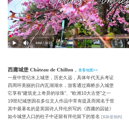
西庸城堡
Château de Chillon
，
查看地图>>
一座中世纪水上城堡，历史久远，具体年代无从考证
四周环美丽的日内瓦湖湖水，游客通过廊桥步入城堡
它享有“建筑史上奇异的珍珠”、“欧洲10大古堡”之一
19世纪城堡因在多位文人作品中常有提及而闻名于世
其中最著名的是英国诗人拜伦所写的《西庸的囚徒》
如今城堡入口的柱子中还留有拜伦留下的签名
[实际是假的]