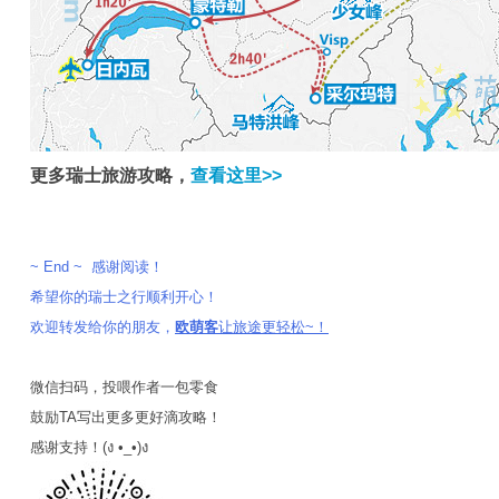
更多瑞士旅游攻略，
查看这里>>
~ End ~ 感谢阅读！
希望你的瑞士之行顺利开心！
欢迎转发给你的朋友，
欧萌客
让旅途更轻松~！
微信扫码，投喂作者一包零食
鼓励TA写出更多更好滴攻略！
感谢支持！(ง •_•)ง