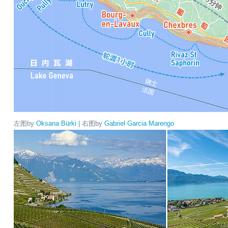
左图by
Oksana Bürki
| 右图by
Gabriel Garcia Marengo