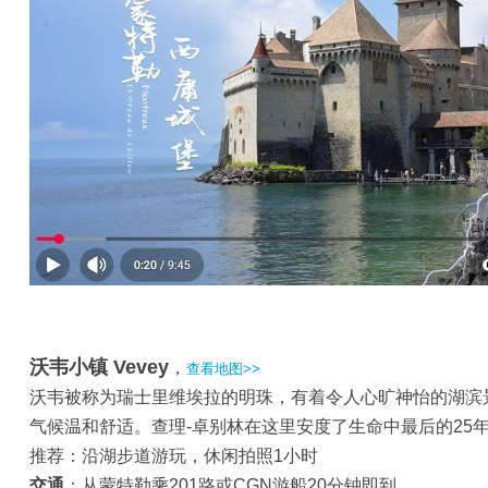
沃韦小镇 Vevey
，
查看地图>>
沃韦被称为瑞士里维埃拉的明珠，有着令人心旷神怡的湖滨
气候温和舒适。查理-卓别林在这里安度了生命中最后的25
推荐：沿湖步道游玩，休闲拍照1小时
交通
：从蒙特勒乘201路或CGN游船20分钟即到