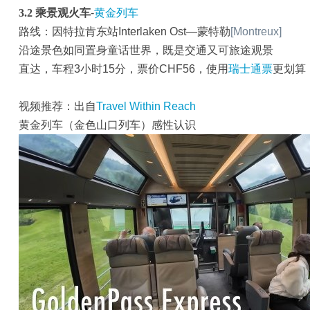
3.2
乘景观火车
-
黄金列车
路线：因特拉肯东站Interlaken Ost—蒙特勒
[Montreux]
沿途景色如同置身童话世界，既是交通又可旅途观景
直达，车程3小时15分，票价CHF56，使用
瑞士通票
更划算
视频推荐：出自
Travel Within Reach
黄金列车（金色山口列车）感性认识