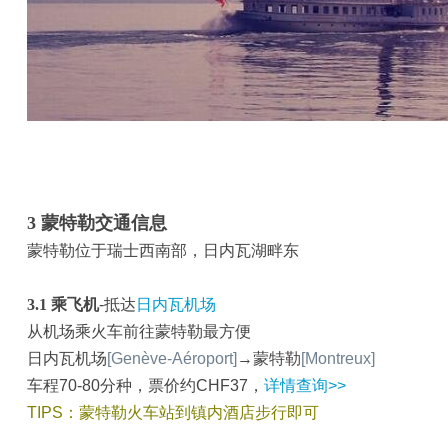
3
蒙特勒交通信息
蒙特勒位于瑞士西南部，日内瓦湖畔东
3.1
乘飞机
-抵达
日内瓦机场
从机场乘火车前往蒙特勒最方便
日内瓦机场
[Genève-Aéroport]
→蒙特勒
[Montreux]
车程70-80分种，票价约CHF37，
详情查询>>
TIPS：蒙特勒火车站到镇内酒店步行即可