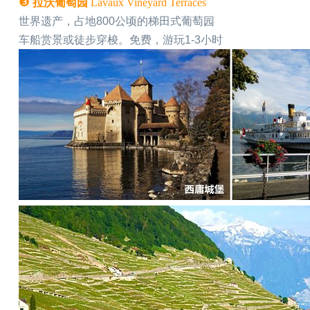
❸
拉沃葡萄园
Lavaux Vineyard Terraces
世界遗产，占地800公顷的梯田式葡萄园
车船赏景或徒步穿梭。免费，游玩1-3小时