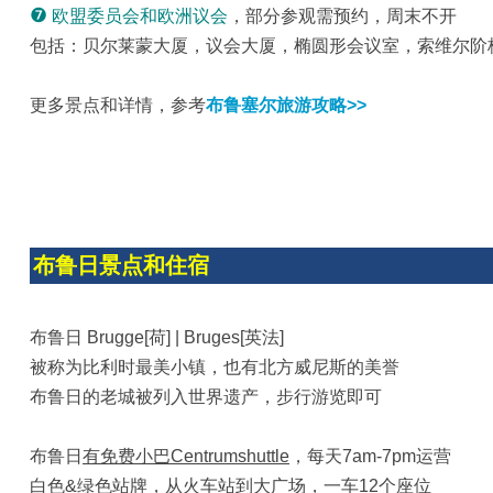
❼
欧盟委员会和欧洲议会
，部分参观需预约，周末不开
包括：贝尔莱蒙大厦，议会大厦，椭圆形会议室，索维尔阶
更多景点和详情，参考
布鲁塞尔旅游攻略>>
布鲁日景点和住宿
布鲁日 Brugge[荷] | Bruges[英法]
被称为比利时最美小镇，也有北方威尼斯的美誉
布鲁日的老城被列入世界遗产，步行游览即可
布鲁日
有免费小巴Centrumshuttle
，每天7am-7pm运营
白色&绿色站牌，从火车站到大广场，一车12个座位