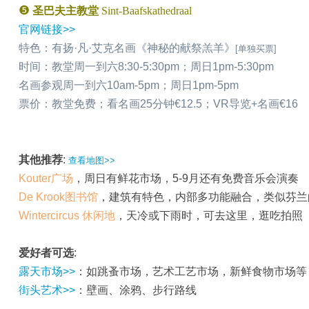
❺
圣巴夫主教堂
Sint-Baafskathedraal
官网链接>>
特色：有扬·凡·艾克名画《神秘的献祭羔羊》
[单独买票]
时间：教堂周一到六8:30-5:30pm；周日1pm-5:30pm
名画参观周一到六10am-5pm；周日1pm-5pm
票价：教堂免费；看名画25分钟€12.5；VR导览+名画€16
其他推荐
:
查看地图>>
Kouter广场
，周日有鲜花市场，5-9月还有免费音乐会演奏
De Krook图书馆
，建筑有特色，内部多功能融合，类似芬兰
Wintercircus 休闲地
，天冷或下雨时，可去这里，逛吃拍照
爱好者可选
:
露天市场>>
：如跳蚤市场，艺术工艺市场，新鲜食物市场等
街头艺术>>
：壁画、涂鸦、步行路线