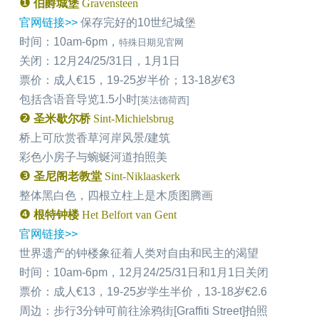
❶
伯爵城堡
Gravensteen
官网链接>>
保存完好的10世纪城堡
时间：10am-6pm，
特殊日期见官网
关闭：12月24/25/31日，1月1日
票价：成人€15，19-25岁半价；13-18岁€3
包括含语音导览1.5小时
[英法德荷西]
❷
圣米歇尔桥
Sint-Michielsbrug
桥上可欣赏香草河岸风景/建筑
彩色小房子与蜿蜒河道拍照美
❸
圣尼阁老教堂
Sint-Niklaaskerk
整体黑白色，四根立柱上是木质图腾画
❹
根特钟楼
Het Belfort van Gent
官网链接>>
世界遗产的钟楼象征着人类对自由和民主的渴望
时间：10am-6pm，12月24/25/31日和1月1日关闭
票价：成人€13，19-25岁学生半价，13-18岁€2.6
周边：步行3分钟可前往涂鸦街[Graffiti Street]拍照