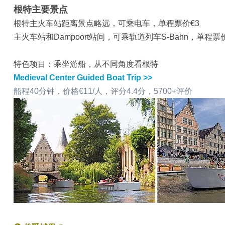
根特主要景点
根特主火车站距离景点略远，可乘电车，单程票价€3
主火车站和Dampoort站间，可乘轨道列车S-Bahn，单程票价
特色项目：乘坐游船，从不同角度看根特
Medieval Center Guided Boat Trip >>
船程40分钟，价格€11/人，评分4.4分，5700+评价