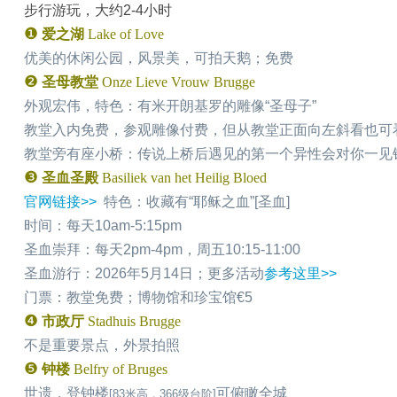
步行游玩，大约2-4小时
❶
爱之湖
Lake of Love
优美的休闲公园，风景美，可拍天鹅；免费
❷
圣母教堂
Onze Lieve Vrouw Brugge
外观宏伟，特色：有米开朗基罗的雕像“圣母子”
教堂入内免费，参观雕像付费，但从教堂正面向左斜看也可
教堂旁有座小桥：传说上桥后遇见的第一个异性会对你一见
❸
圣血圣殿
Basiliek van het Heilig Bloed
官网链接>>
特色：收藏有“耶稣之血”[圣血]
时间：每天10am-5:15pm
圣血崇拜：每天2pm-4pm，周五10:15-11:00
圣血游行：2026年5月14日；更多活动
参考这里>>
门票：教堂免费；博物馆和珍宝馆€5
❹
市政厅
Stadhuis Brugge
不是重要景点，外景拍照
❺
钟楼
Belfry of Bruges
世遗，登钟楼
可俯瞰全城
[83米高，366级台阶]