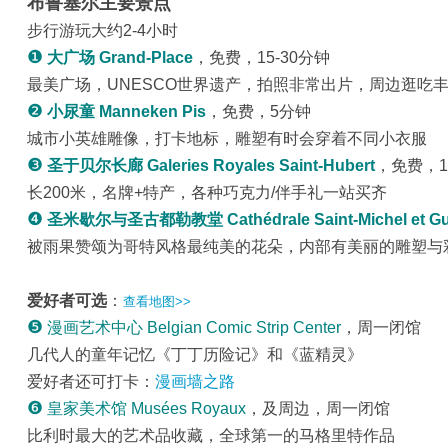
布鲁塞尔主要景点
步行游玩大约2-4小时
❶
大广场 Grand-Place
，免费，15-30分钟
最美广场，UNESCO世界遗产，拍照非常出片，周边逛吃
❷
小尿童 Manneken Pis
，免费，5分钟
城市小英雄雕像，打卡地标，雕塑有时会穿着不同小衣服
❸
圣于贝尔长廊 Galeries Royales Saint-Hubert
，免费，1
长200米，名牌+特产，各种巧克力/伴手礼一站买齐
❹
圣米歇尔与圣古都勒教堂 Cathédrale Saint-Michel et Gu
被雨果赞颂为哥特风格最纯美的花朵，内部有美丽的雕塑与
爱好者可选
：
查看地图>>
❺
漫画艺术中心 Belgian Comic Strip Center
，周一闭馆
几代人的童年记忆《丁丁历险记》和《蓝精灵》
爱好者还可打卡：
漫画墙之路
❻
皇家美术馆 Musées Royaux
，及周边，周一闭馆
比利时最大的艺术品收藏，全球第一的马格里特作品