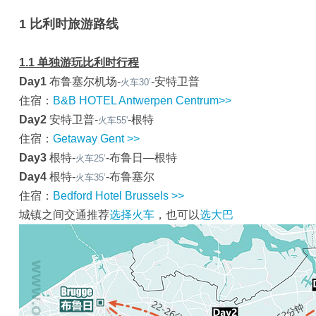
1 比利时旅游路线
1.1 单独游玩比利时行程
Day1
布鲁塞尔机场-
-安特卫普
火车30’
住宿：
B&B HOTEL Antwerpen Centrum>>
Day2
安特卫普-
-根特
火车55'
住宿：
Getaway Gent >>
Day3
根特-
-布鲁日—根特
火车25’
Day4
根特-
-布鲁塞尔
火车35’
住宿：
Bedford Hotel Brussels >>
城镇之间交通推荐
选择火车
，也可以
选大巴