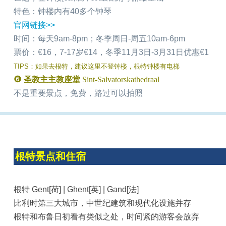
特色：钟楼内有40多个钟琴
官网链接>>
时间：
每天
9am-8pm；
冬季周日-周五10am-6pm
票价：€16，7-17岁€14，冬季11月3日-3月31日优惠
€
1
TIPS：如果去根特，建议这里不登钟楼，根特钟楼有电梯
❻
圣教主主教座堂
Sint-Salvatorskathedraal
不是重要景点，免费，路过可以拍照
根特景点和住宿
根特 Gent[荷] | Ghent[英] | Gand[法]
比利时第三大城市，中世纪建筑和现代化设施并存
根特和布鲁日初看有类似之处，时间紧的游客会放弃