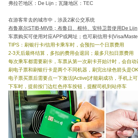
弗拉芒地区：De Lijn；瓦隆地区：TEC
在游客常去的城市中，涉及2家公交系统
布鲁塞尔STIB-MIVB；布鲁日、根特、安特卫普使用De Lijn
车票购买可使用对应APP或网址；也可刷信用卡[Visa/Master
TIPS：刷银行卡/信用卡乘车时，会预扣一个日票费用
2-3天后最终结算，多扣的费用会退回；最多只扣日票费用
每次乘车都需要刷卡，车票从第一次刷卡开始计时，会自动
刷电子票和刷银行卡是两个不同机器，刷完出绿色箭头是O
电子票买票后需要点一下激活[Active]才能刷成功，手机上
下车时，提前按门边红色停车按钮，提醒司机到站停车