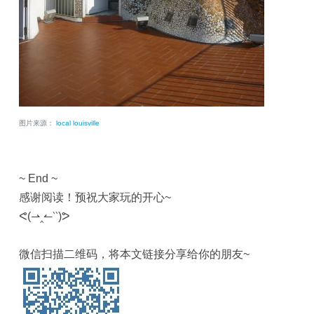
图片来源：
local louisville
~ End ~
感谢阅读！预祝大家玩的开心~
ᕙ(⇀‸↼‵‵)ᕗ
微信扫描二维码，将本文链接分享给你的朋友~