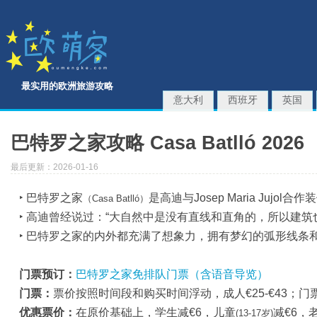
最实用的欧洲旅游攻略
意大利
西班牙
英国
巴特罗之家攻略 Casa Batlló 2026
最后更新：2026-01-16
‣ 巴特罗之家
是高迪与Josep Maria Jujo
（Casa Batlló）
‣ 高迪曾经说过：“大自然中是没有直线和直角的，所以建筑
‣ 巴特罗之家的内外都充满了想象力，拥有梦幻的弧形线条
门票预订：
巴特罗之家免排队门票（含语音导览）
门票：
票价按照时间段和购买时间浮动，成人€25-€43；门
优惠票价：
在原价基础上，学生减€6，儿童
减€6，
(13-17岁)